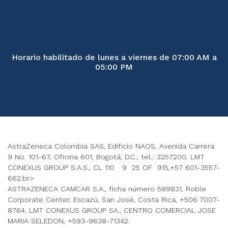
Horario habilitado de lunes a viernes de 07:00 AM a
05:00 PM
AstraZeneca Colombia SAS, Edificio NAOS, Avenida Carrera
9 No. 101-67, Oficina 601, Bogotá, D.C., tel.: 3257200. LMT
CONEXUS GROUP S.A.S., CL 110 9 25 OF 915,+57 601-3557-
662.br>
ASTRAZENECA CAMCAR S.A., ficha número 589831, Roble
Corporate Center, Escazú, San José, Costa Rica, +506 7007-
8764. LMT CONEXUS GROUP SA., CENTRO COMERCIAL JOSE
MARIA SELEDON, +593-9638-71342.