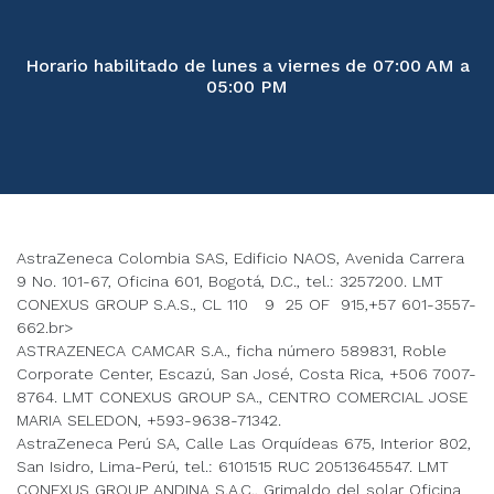
Horario habilitado de lunes a viernes de 07:00 AM a
05:00 PM
AstraZeneca Colombia SAS, Edificio NAOS, Avenida Carrera
9 No. 101-67, Oficina 601, Bogotá, D.C., tel.: 3257200. LMT
CONEXUS GROUP S.A.S., CL 110 9 25 OF 915,+57 601-3557-
662.br>
ASTRAZENECA CAMCAR S.A., ficha número 589831, Roble
Corporate Center, Escazú, San José, Costa Rica, +506 7007-
8764. LMT CONEXUS GROUP SA., CENTRO COMERCIAL JOSE
MARIA SELEDON, +593-9638-71342.
AstraZeneca Perú SA, Calle Las Orquídeas 675, Interior 802,
San Isidro, Lima-Perú, tel.: 6101515 RUC 20513645547. LMT
CONEXUS GROUP ANDINA S.A.C., Grimaldo del solar Oficina