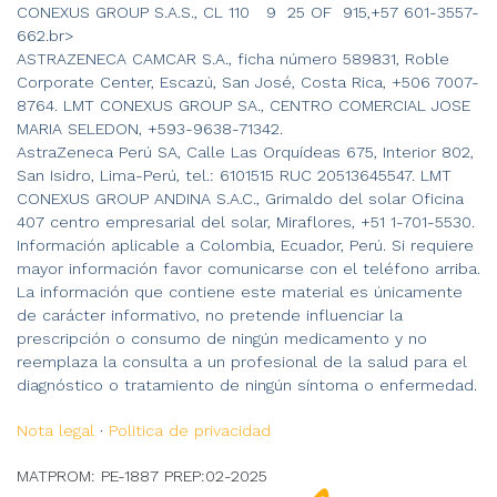
CONEXUS GROUP S.A.S., CL 110 9 25 OF 915,+57 601-3557-
662.br>
ASTRAZENECA CAMCAR S.A., ficha número 589831, Roble
Corporate Center, Escazú, San José, Costa Rica, +506 7007-
8764. LMT CONEXUS GROUP SA., CENTRO COMERCIAL JOSE
MARIA SELEDON, +593-9638-71342.
AstraZeneca Perú SA, Calle Las Orquídeas 675, Interior 802,
San Isidro, Lima-Perú, tel.: 6101515 RUC 20513645547. LMT
CONEXUS GROUP ANDINA S.A.C., Grimaldo del solar Oficina
407 centro empresarial del solar, Miraflores, +51 1-701-5530.
Información aplicable a Colombia, Ecuador, Perú. Si requiere
mayor información favor comunicarse con el teléfono arriba.
La información que contiene este material es únicamente
de carácter informativo, no pretende influenciar la
prescripción o consumo de ningún medicamento y no
reemplaza la consulta a un profesional de la salud para el
diagnóstico o tratamiento de ningún síntoma o enfermedad.
Nota legal
·
Politica de privacidad
MATPROM: PE-1887 PREP:02-2025