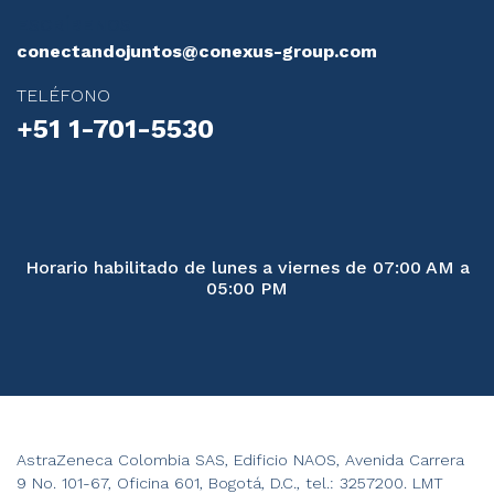
ESCRÍBENOS
conectandojuntos@conexus-group.com
TELÉFONO
+51 1-701-5530
Horario habilitado de lunes a viernes de 07:00 AM a
05:00 PM
AstraZeneca Colombia SAS, Edificio NAOS, Avenida Carrera
9 No. 101-67, Oficina 601, Bogotá, D.C., tel.: 3257200. LMT