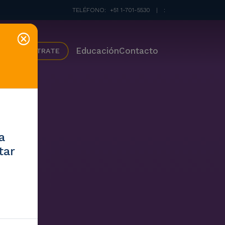
TELÉFONO:
+51 1-701-5530
|
:
Educación
Contacto
REGÍSTRATE
a
tar